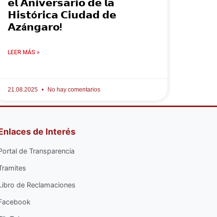
𝗲𝗹 𝗔𝗻𝗶𝘃𝗲𝗿𝘀𝗮𝗿𝗶𝗼 𝗱𝗲 𝗹𝗮
𝗛𝗶𝘀𝘁ó𝗿𝗶𝗰𝗮 𝗖𝗶𝘂𝗱𝗮𝗱 𝗱𝗲
𝗔𝘇á𝗻𝗴𝗮𝗿𝗼!
LEER MÁS »
21.08.2025
No hay comentarios
Enlaces de Interés
Portal de Transparencia
Tramites
Libro de Reclamaciones
Facebook