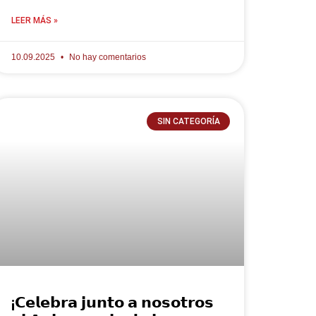
LEER MÁS »
10.09.2025
No hay comentarios
SIN CATEGORÍA
¡𝗖𝗲𝗹𝗲𝗯𝗿𝗮 𝗷𝘂𝗻𝘁𝗼 𝗮 𝗻𝗼𝘀𝗼𝘁𝗿𝗼𝘀