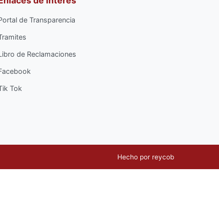
Enlaces de Interés
Portal de Transparencia
Tramites
Libro de Reclamaciones
Facebook
Tik Tok
Hecho por
reycob