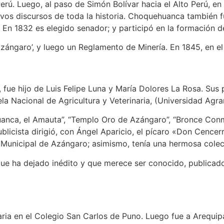
rú. Luego, al paso de Simón Bolívar hacia el Alto Perú, en
ivos discursos de toda la historia. Choquehuanca también 
En 1832 es elegido senador; y participó en la formación d
 Azángaro’, y luego un Reglamento de Minería. En 1845, en 
fue hijo de Luis Felipe Luna y María Dolores La Rosa. Sus 
ela Nacional de Agricultura y Veterinaria, (Universidad Agra
uanca, el Amauta”, “Templo Oro de Azángaro”, “Bronce Conm
ublicista dirigió, con Ángel Aparicio, el pícaro «Don Cencer
 Municipal de Azángaro; asimismo, tenía una hermosa colec
ue ha dejado inédito y que merece ser conocido, publicado
aria en el Colegio San Carlos de Puno. Luego fue a Arequi