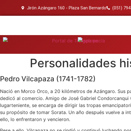
Jirón Azángaro 160 - Plaza San Bernardo
(051) 79
Personalidades hi
Pedro Vilcapaza (1741-1782)
Nació en Morco Orco, a 20 kilómetros de Azángaro. Sus pa
dedicó al comercio. Amigo de José Gabriel Condorcanqui (
lugarteniente, se encarga de dirigir las tropas emancipa
su propósito de tomar Sorata. Un año después vuelve a inte
ello, lo enfrentaron y vencieron.
Pese a ello, Vilcapaza no se rindió y continuó luchando po