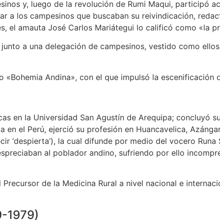
pesinos y, luego de la revolución de Rumi Maqui, particip
zar a los campesinos que buscaban su reivindicación, reda
es, el amauta José Carlos Mariátegui lo calificó como «la p
 junto a una delegación de campesinos, vestido como ellos
eño «Bohemia Andina», con el que impulsó la escenificación 
as en la Universidad San Agustín de Arequipa; concluyó sus
 en el Perú, ejerció su profesión en Huancavelica, Azánga
decir ‘despierta’), la cual difunde por medio del vocero Ru
spreciaban al poblador andino, sufriendo por ello incompre
recursor de la Medicina Rural a nivel nacional e internacio
9-1979)