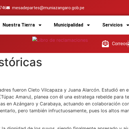
4746
mesadepartes@muniazangaro.gob.pe
Nuestra Tierra
Municipalidad
Servicios
Correos
stóricas
dres fueron Cleto Vilcapaza y Juana Alarcón. Estudió en e
Túpac Amaru), planea con él una estratega rebelde para te
torias en Azángaro y Carabaya, actuando en colaboración c
ntarlo, pero también infructuosamente, pues los altos mand
r la dignidad de los suyos, siendo finalmente apresado y aj