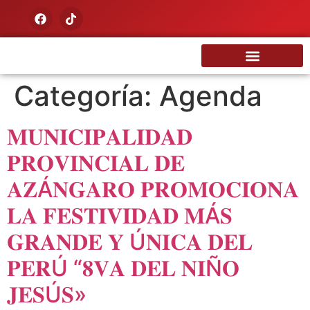
Nuestra Tierra
Categoría:
Agenda
𝐌𝐔𝐍𝐈𝐂𝐈𝐏𝐀𝐋𝐈𝐃𝐀𝐃
𝐏𝐑𝐎𝐕𝐈𝐍𝐂𝐈𝐀𝐋 𝐃𝐄
𝐀𝐙Á𝐍𝐆𝐀𝐑𝐎 𝐏𝐑𝐎𝐌𝐎𝐂𝐈𝐎𝐍𝐀
𝐋𝐀 𝐅𝐄𝐒𝐓𝐈𝐕𝐈𝐃𝐀𝐃 𝐌Á𝐒
𝐆𝐑𝐀𝐍𝐃𝐄 𝐘 Ú𝐍𝐈𝐂𝐀 𝐃𝐄𝐋
𝐏𝐄𝐑Ú “𝟖𝐕𝐀 𝐃𝐄𝐋 𝐍𝐈Ñ𝐎
𝐉𝐄𝐒Ú𝐒»