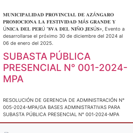
𝐌𝐔𝐍𝐈𝐂𝐈𝐏𝐀𝐋𝐈𝐃𝐀𝐃 𝐏𝐑𝐎𝐕𝐈𝐍𝐂𝐈𝐀𝐋 𝐃𝐄 𝐀𝐙Á𝐍𝐆𝐀𝐑𝐎
𝐏𝐑𝐎𝐌𝐎𝐂𝐈𝐎𝐍𝐀 𝐋𝐀 𝐅𝐄𝐒𝐓𝐈𝐕𝐈𝐃𝐀𝐃 𝐌Á𝐒 𝐆𝐑𝐀𝐍𝐃𝐄 𝐘
Ú𝐍𝐈𝐂𝐀 𝐃𝐄𝐋 𝐏𝐄𝐑Ú “𝟖𝐕𝐀 𝐃𝐄𝐋 𝐍𝐈Ñ𝐎 𝐉𝐄𝐒Ú𝐒», Evento a
desarrollarse el próximo 30 de diciembre del 2024 al
06 de enero del 2025.
SUBASTA PÚBLICA
PRESENCIAL N° 001-2024-
MPA
RESOLUCIÓN DE GERENCIA DE ADMINISTRACIÓN N°
005-2024-MPA/GA BASES ADMINISTRATIVAS PARA
SUBASTA PÚBLICA PRESENCIAL N° 001-2024-MPA